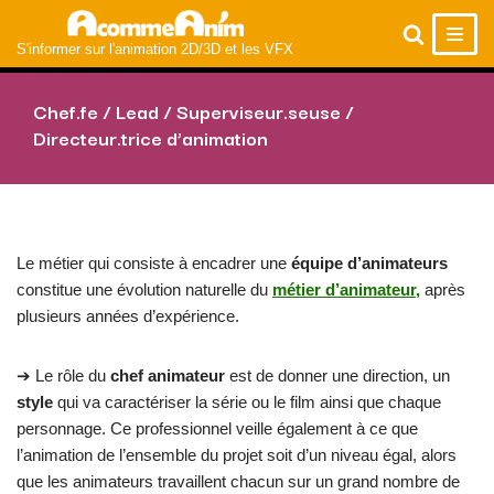
S'informer sur l'animation 2D/3D et les VFX
Aller
au
Chef.fe / Lead / Superviseur.seuse /
contenu
Directeur.trice d’animation
Le métier qui consiste à encadrer une
équipe d’animateurs
constitue une évolution naturelle du
métier d’animateur,
après
plusieurs années d’expérience.
➔ Le rôle du
chef animateur
est de donner une direction, un
style
qui va caractériser la série ou le film ainsi que chaque
personnage. Ce professionnel veille également à ce que
l’animation de l’ensemble du projet soit d’un niveau égal, alors
que les animateurs travaillent chacun sur un grand nombre de