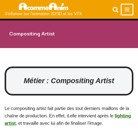
S'informer sur l'animation 2D/3D et les VFX
Aller
au
contenu
Compositing Artist
Métier : Compositing Artist
Le compositing artist fait partie des tout derniers maillons de la
chaîne de production. En effet, il.elle intervient après le
lighting
artist
, et travaille avec lui afin de finaliser l’image.