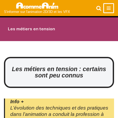
S'informer sur l'animation 2D/3D et les VFX
Aller
au
contenu
Les métiers en tension
Les métiers en tension
: certains
sont peu connus
Info +
L’évolution des techniques et des pratiques
dans l’animation a conduit la profession à